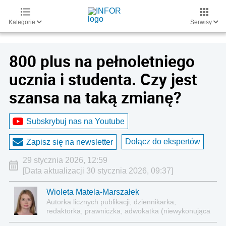
Kategorie
Serwisy
800 plus na pełnoletniego
ucznia i studenta. Czy jest
szansa na taką zmianę?
Subskrybuj nas na Youtube
Dołącz do ekspertów
Zapisz się na newsletter
29 stycznia 2026, 12:59
[Data aktualizacji 30 stycznia 2026, 09:37]
Wioleta Matela-Marszałek
Autorka licznych publikacji, dziennikarka,
redaktorka, prawniczka, adwokatka (niewykonująca
zawodu)