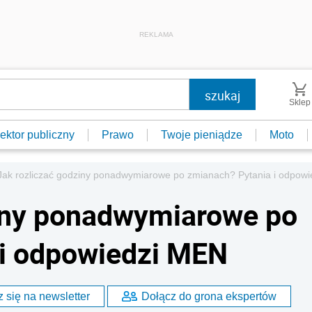
REKLAMA
Sklep
ektor publiczny
Prawo
Twoje pieniądze
Moto
Jak rozliczać godziny ponadwymiarowe po zmianach? Pytania i odpow
ziny ponadwymiarowe po
 i odpowiedzi MEN
 się na newsletter
Dołącz do grona ekspertów