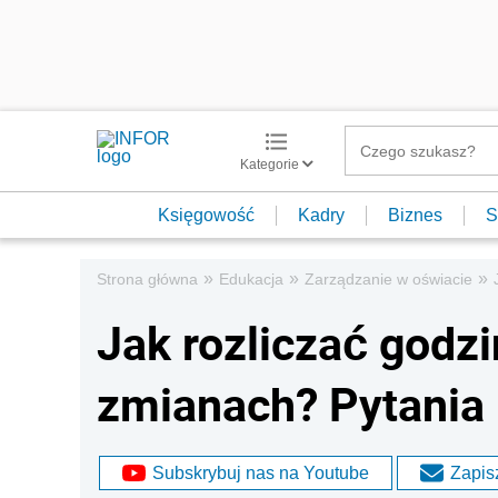
Kategorie
Księgowość
Kadry
Biznes
S
»
»
»
Strona główna
Edukacja
Zarządzanie w oświacie
Jak rozliczać god
zmianach? Pytania
Subskrybuj nas na Youtube
Zapisz