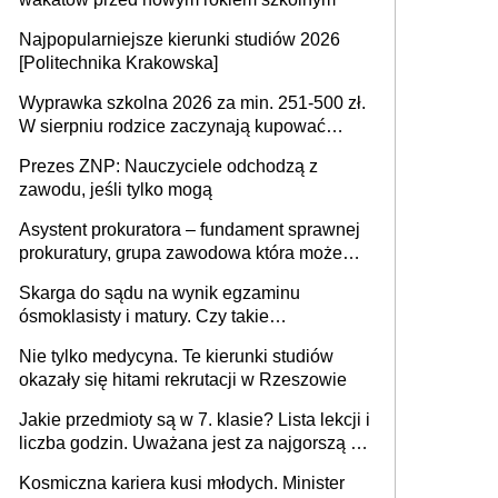
Najpopularniejsze kierunki studiów 2026
[Politechnika Krakowska]
Wyprawka szkolna 2026 za min. 251-500 zł.
W sierpniu rodzice zaczynają kupować
wyprawki szkolne. Przy trójce dzieci to
Prezes ZNP: Nauczyciele odchodzą z
wydatek sięgający ponad 1 tys. zł
zawodu, jeśli tylko mogą
Asystent prokuratora – fundament sprawnej
prokuratury, grupa zawodowa która może
niedługo się znacznie zmniejszyć
Skarga do sądu na wynik egzaminu
ósmoklasisty i matury. Czy takie
postępowanie jest potrzebne?
Nie tylko medycyna. Te kierunki studiów
okazały się hitami rekrutacji w Rzeszowie
Jakie przedmioty są w 7. klasie? Lista lekcji i
liczba godzin. Uważana jest za najgorszą -
czy słusznie?
Kosmiczna kariera kusi młodych. Minister