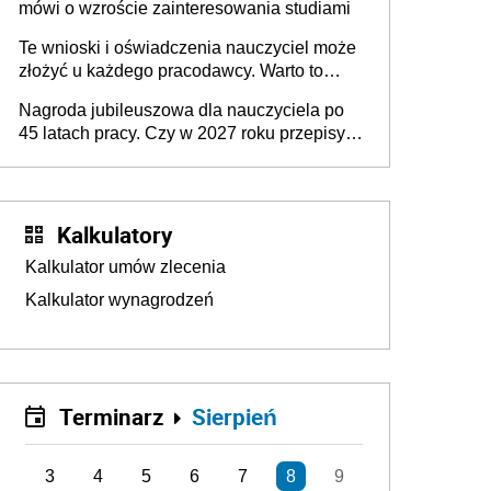
mówi o wzroście zainteresowania studiami
Te wnioski i oświadczenia nauczyciel może
złożyć u każdego pracodawcy. Warto to
wiedzieć przed rozpoczęciem roku
Nagroda jubileuszowa dla nauczyciela po
szkolnego 2026/2027
45 latach pracy. Czy w 2027 roku przepisy
się zmienią?
Kalkulatory
Kalkulator umów zlecenia
Kalkulator wynagrodzeń
Terminarz
Sierpień
3
4
5
6
7
8
9