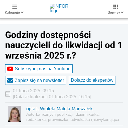
Kategorie
Serwisy
Godziny dostępności
nauczycieli do likwidacji od 1
września 2025 r.?
Subskrybuj nas na Youtube
Dołącz do ekspertów
Zapisz się na newsletter
01 lipca 2025, 09:15
[Data aktualizacji 01 lipca 2025, 16:15]
oprac. Wioleta Matela-Marszałek
Autorka licznych publikacji, dziennikarka,
redaktorka, prawniczka, adwokatka (niewykonująca
zawodu)