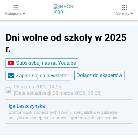
Kategorie
Serwisy
Dni wolne od szkoły w 2025
r.
Subskrybuj nas na Youtube
Dołącz do ekspertów
Zapisz się na newsletter
06 marca 2025, 14:55
[Data aktualizacji 06 marca 2025, 15:05]
Iga Leszczyńska
Doktor nauk społecznych (WAT), specjalistka w zakresie
polityki rodzinnej, rynku pracy i systemu zabezpieczenia
społecznego.