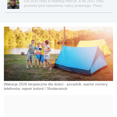
Od 2025 roku w redakcji Infor.pl, a od 2017 roku
posiada tytuł zawodowy radcy prawnego. Pisze
teksty związane głównie z nowościami prawnymi, a
także z obszaru prawa cywilnego, gospodarczego,
nowych technologii, pracy, ubezpieczeń
społecznych, nieruchomości.
Wakacje 2026 bezpieczne dla dzieci - poradnik, ważne numery
telefonów, rejestr kolonii
/
Shutterstock