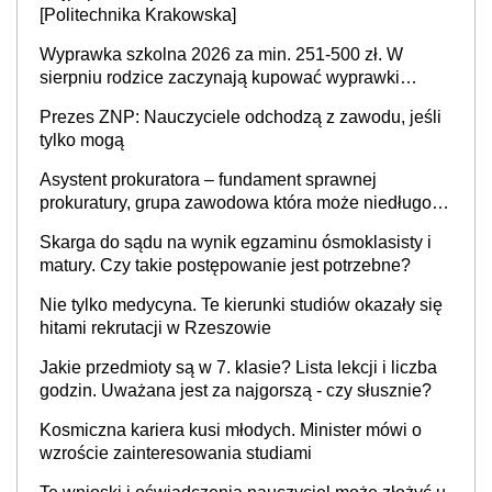
[Politechnika Krakowska]
Wyprawka szkolna 2026 za min. 251-500 zł. W
sierpniu rodzice zaczynają kupować wyprawki
szkolne. Przy trójce dzieci to wydatek sięgający
Prezes ZNP: Nauczyciele odchodzą z zawodu, jeśli
ponad 1 tys. zł
tylko mogą
Asystent prokuratora – fundament sprawnej
prokuratury, grupa zawodowa która może niedługo
się znacznie zmniejszyć
Skarga do sądu na wynik egzaminu ósmoklasisty i
matury. Czy takie postępowanie jest potrzebne?
Nie tylko medycyna. Te kierunki studiów okazały się
hitami rekrutacji w Rzeszowie
Jakie przedmioty są w 7. klasie? Lista lekcji i liczba
godzin. Uważana jest za najgorszą - czy słusznie?
Kosmiczna kariera kusi młodych. Minister mówi o
wzroście zainteresowania studiami