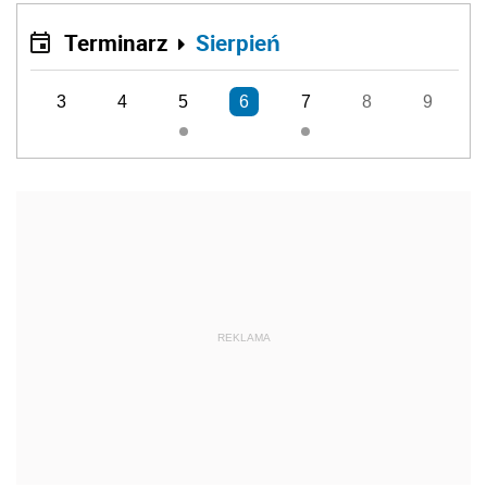
Terminarz
Sierpień
3
4
5
6
7
8
9
REKLAMA