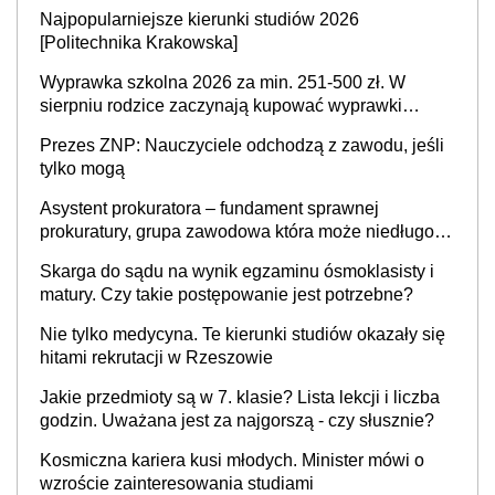
Najpopularniejsze kierunki studiów 2026
[Politechnika Krakowska]
Wyprawka szkolna 2026 za min. 251-500 zł. W
sierpniu rodzice zaczynają kupować wyprawki
szkolne. Przy trójce dzieci to wydatek sięgający
Prezes ZNP: Nauczyciele odchodzą z zawodu, jeśli
ponad 1 tys. zł
tylko mogą
Asystent prokuratora – fundament sprawnej
prokuratury, grupa zawodowa która może niedługo
się znacznie zmniejszyć
Skarga do sądu na wynik egzaminu ósmoklasisty i
matury. Czy takie postępowanie jest potrzebne?
Nie tylko medycyna. Te kierunki studiów okazały się
hitami rekrutacji w Rzeszowie
Jakie przedmioty są w 7. klasie? Lista lekcji i liczba
godzin. Uważana jest za najgorszą - czy słusznie?
Kosmiczna kariera kusi młodych. Minister mówi o
wzroście zainteresowania studiami