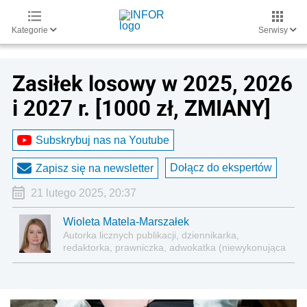
Kategorie
Serwisy
Zasiłek losowy w 2025, 2026
i 2027 r. [1000 zł, ZMIANY]
Subskrybuj nas na Youtube
Dołącz do ekspertów
Zapisz się na newsletter
21 lutego 2025, 20:37
Wioleta Matela-Marszałek
Autorka licznych publikacji, dziennikarka,
redaktorka, prawniczka, adwokatka (niewykonująca
zawodu)