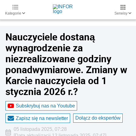
Kategorie
Serwisy
Nauczyciele dostaną
wynagrodzenie za
niezrealizowane godziny
ponadwymiarowe. Zmiany w
Karcie nauczyciela od 1
stycznia 2026 r.?
Subskrybuj nas na Youtube
Dołącz do ekspertów
Zapisz się na newsletter
05 listopada 2025, 07:28
[Data aktualizacji 12 listopada 2025, 07:47]