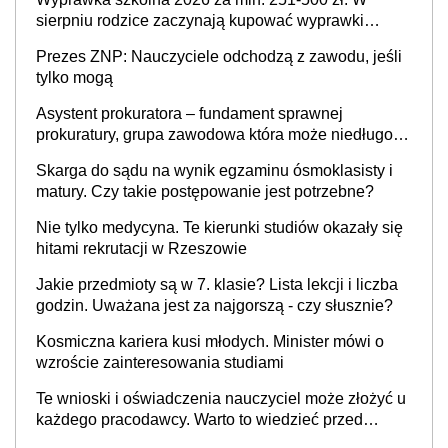
sierpniu rodzice zaczynają kupować wyprawki
szkolne. Przy trójce dzieci to wydatek sięgający
Prezes ZNP: Nauczyciele odchodzą z zawodu, jeśli
ponad 1 tys. zł
tylko mogą
Asystent prokuratora – fundament sprawnej
prokuratury, grupa zawodowa która może niedługo
się znacznie zmniejszyć
Skarga do sądu na wynik egzaminu ósmoklasisty i
matury. Czy takie postępowanie jest potrzebne?
Nie tylko medycyna. Te kierunki studiów okazały się
hitami rekrutacji w Rzeszowie
Jakie przedmioty są w 7. klasie? Lista lekcji i liczba
godzin. Uważana jest za najgorszą - czy słusznie?
Kosmiczna kariera kusi młodych. Minister mówi o
wzroście zainteresowania studiami
Te wnioski i oświadczenia nauczyciel może złożyć u
każdego pracodawcy. Warto to wiedzieć przed
rozpoczęciem roku szkolnego 2026/2027