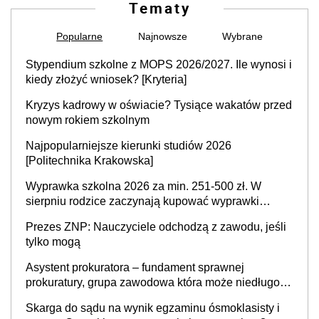
Tematy
Popularne
Najnowsze
Wybrane
Stypendium szkolne z MOPS 2026/2027. Ile wynosi i
kiedy złożyć wniosek? [Kryteria]
Kryzys kadrowy w oświacie? Tysiące wakatów przed
nowym rokiem szkolnym
Najpopularniejsze kierunki studiów 2026
[Politechnika Krakowska]
Wyprawka szkolna 2026 za min. 251-500 zł. W
sierpniu rodzice zaczynają kupować wyprawki
szkolne. Przy trójce dzieci to wydatek sięgający
Prezes ZNP: Nauczyciele odchodzą z zawodu, jeśli
ponad 1 tys. zł
tylko mogą
Asystent prokuratora – fundament sprawnej
prokuratury, grupa zawodowa która może niedługo
się znacznie zmniejszyć
Skarga do sądu na wynik egzaminu ósmoklasisty i