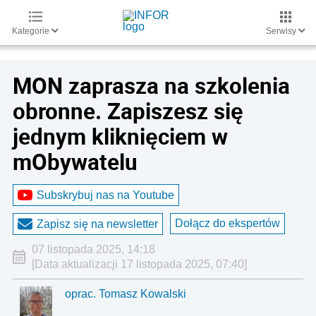
Kategorie
Serwisy
MON zaprasza na szkolenia
obronne. Zapiszesz się
jednym kliknięciem w
mObywatelu
Subskrybuj nas na Youtube
Dołącz do ekspertów
Zapisz się na newsletter
07 listopada 2025, 14:18
[Data aktualizacji 17 listopada 2025, 07:40]
oprac. Tomasz Kowalski