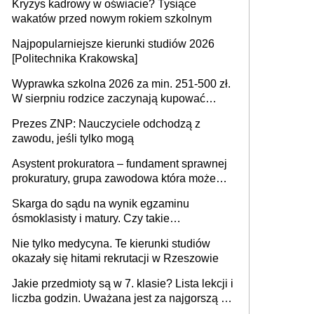
Kryzys kadrowy w oświacie? Tysiące
wakatów przed nowym rokiem szkolnym
Najpopularniejsze kierunki studiów 2026
[Politechnika Krakowska]
Wyprawka szkolna 2026 za min. 251-500 zł.
W sierpniu rodzice zaczynają kupować
wyprawki szkolne. Przy trójce dzieci to
Prezes ZNP: Nauczyciele odchodzą z
wydatek sięgający ponad 1 tys. zł
zawodu, jeśli tylko mogą
Asystent prokuratora – fundament sprawnej
prokuratury, grupa zawodowa która może
niedługo się znacznie zmniejszyć
Skarga do sądu na wynik egzaminu
ósmoklasisty i matury. Czy takie
postępowanie jest potrzebne?
Nie tylko medycyna. Te kierunki studiów
okazały się hitami rekrutacji w Rzeszowie
Jakie przedmioty są w 7. klasie? Lista lekcji i
liczba godzin. Uważana jest za najgorszą -
czy słusznie?