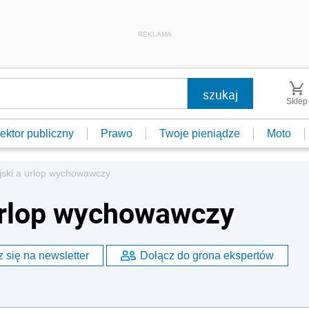
REKLAMA
Sklep
ektor publiczny
Prawo
Twoje pieniądze
Moto
jski a urlop wychowawczy
urlop wychowawczy
 się na newsletter
Dołącz do grona ekspertów