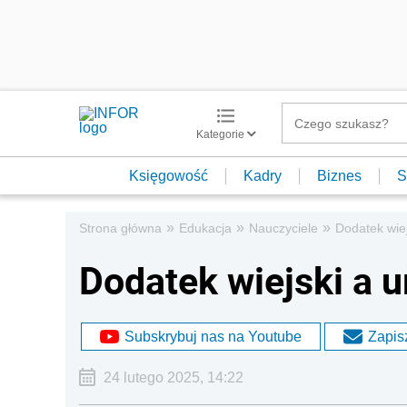
Kategorie
Księgowość
Kadry
Biznes
S
»
»
»
Strona główna
Edukacja
Nauczyciele
Dodatek wie
Dodatek wiejski a 
Subskrybuj nas na Youtube
Zapisz
24 lutego 2025, 14:22