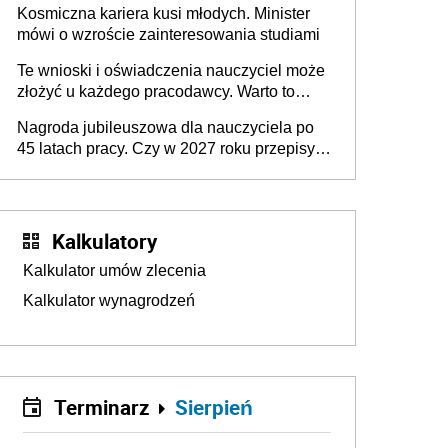
Kosmiczna kariera kusi młodych. Minister
mówi o wzroście zainteresowania studiami
Te wnioski i oświadczenia nauczyciel może
złożyć u każdego pracodawcy. Warto to
wiedzieć przed rozpoczęciem roku
Nagroda jubileuszowa dla nauczyciela po
szkolnego 2026/2027
45 latach pracy. Czy w 2027 roku przepisy
się zmienią?
Kalkulatory
Kalkulator umów zlecenia
Kalkulator wynagrodzeń
Terminarz
Sierpień