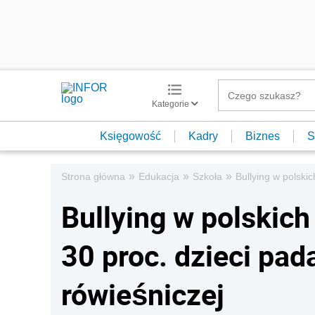
Kategorie
Księgowość
Kadry
Biznes
S
»
»
»
Strona główna
Edukacja
Szkoła
Bullying w polski
Bullying w polskich
30 proc. dzieci pad
rówieśniczej