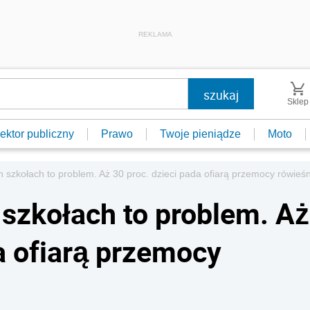
REKLAMA
Sklep
ektor publiczny
Prawo
Twoje pieniądze
Moto
ch szkołach to problem. Aż 30 proc. dzieci pada ofiarą przemocy rówieśn
 szkołach to problem. Aż
a ofiarą przemocy