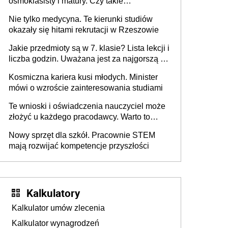
ósmoklasisty i matury. Czy takie
postępowanie jest potrzebne?
Nie tylko medycyna. Te kierunki studiów
okazały się hitami rekrutacji w Rzeszowie
Jakie przedmioty są w 7. klasie? Lista lekcji i
liczba godzin. Uważana jest za najgorszą -
czy słusznie?
Kosmiczna kariera kusi młodych. Minister
mówi o wzroście zainteresowania studiami
Te wnioski i oświadczenia nauczyciel może
złożyć u każdego pracodawcy. Warto to
wiedzieć przed rozpoczęciem roku
Nowy sprzęt dla szkół. Pracownie STEM
szkolnego 2026/2027
mają rozwijać kompetencje przyszłości
Kalkulatory
Kalkulator umów zlecenia
Kalkulator wynagrodzeń