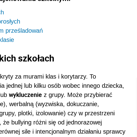
ch
orosłych
lem prześladowań
lasie
kich szkołach
ukryty za murami klas i korytarzy. To
a jednej lub kilku osób wobec innego dziecka,
wykluczenie
lub
z grupy. Może przybierać
ie), werbalną (wyzwiska, dokuczanie,
rupy, plotki, izolowanie) czy w przestrzeni
, że bullying różni się od jednorazowej
erównej sile i intencjonalnym działaniu sprawcy