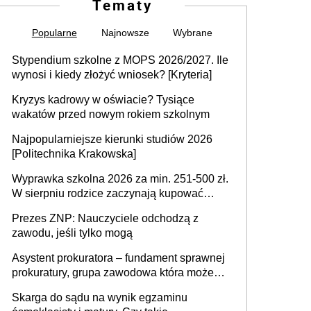
Tematy
Popularne
Najnowsze
Wybrane
Stypendium szkolne z MOPS 2026/2027. Ile
wynosi i kiedy złożyć wniosek? [Kryteria]
Kryzys kadrowy w oświacie? Tysiące
wakatów przed nowym rokiem szkolnym
Najpopularniejsze kierunki studiów 2026
[Politechnika Krakowska]
Wyprawka szkolna 2026 za min. 251-500 zł.
W sierpniu rodzice zaczynają kupować
wyprawki szkolne. Przy trójce dzieci to
Prezes ZNP: Nauczyciele odchodzą z
wydatek sięgający ponad 1 tys. zł
zawodu, jeśli tylko mogą
Asystent prokuratora – fundament sprawnej
prokuratury, grupa zawodowa która może
niedługo się znacznie zmniejszyć
Skarga do sądu na wynik egzaminu