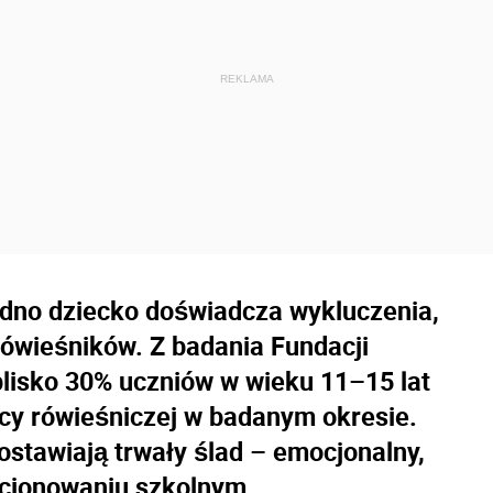
edno dziecko doświadcza wykluczenia,
rówieśników. Z badania Fundacji
blisko 30% uczniów w wieku 11–15 lat
ocy rówieśniczej w badanym okresie.
zostawiają trwały ślad – emocjonalny,
kcjonowaniu szkolnym.