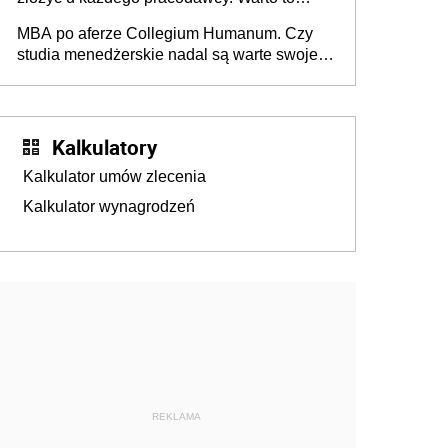
wiedzieć przed rozpoczęciem roku
MBA po aferze Collegium Humanum. Czy
szkolnego 2026/2027
studia menedżerskie nadal są warte swojej
ceny? [Gość INFOR.PL]
Kalkulatory
Kalkulator umów zlecenia
Kalkulator wynagrodzeń
REKLAMA