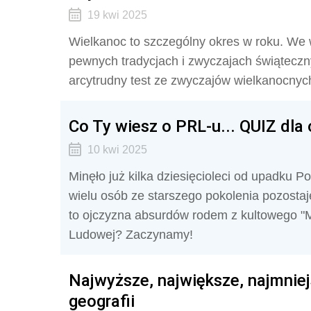
19 kwi 2025
Wielkanoc to szczególny okres w roku. W
pewnych tradycjach i zwyczajach świąteczny
arcytrudny test ze zwyczajów wielkanocnych
Co Ty wiesz o PRL-u... QUIZ dla
10 kwi 2025
Minęło już kilka dziesięcioleci od upadku P
wielu osób ze starszego pokolenia pozostaj
to ojczyzna absurdów rodem z kultowego "Mi
Ludowej? Zaczynamy!
Najwyższe, największe, najmniejs
geografii