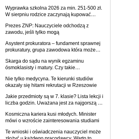
Wyprawka szkolna 2026 za min. 251-500 zł.
W sierpniu rodzice zaczynają kupować
wyprawki szkolne. Przy trójce dzieci to
Prezes ZNP: Nauczyciele odchodzą z
wydatek sięgający ponad 1 tys. zł
zawodu, jeśli tylko mogą
Asystent prokuratora – fundament sprawnej
prokuratury, grupa zawodowa która może
niedługo się znacznie zmniejszyć
Skarga do sądu na wynik egzaminu
ósmoklasisty i matury. Czy takie
postępowanie jest potrzebne?
Nie tylko medycyna. Te kierunki studiów
okazały się hitami rekrutacji w Rzeszowie
Jakie przedmioty są w 7. klasie? Lista lekcji i
liczba godzin. Uważana jest za najgorszą -
czy słusznie?
Kosmiczna kariera kusi młodych. Minister
mówi o wzroście zainteresowania studiami
Te wnioski i oświadczenia nauczyciel może
złożyć u każdego pracodawcy. Warto to