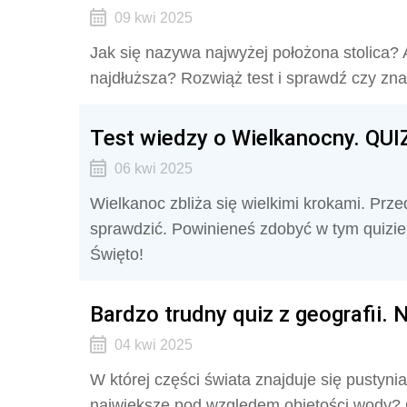
09 kwi 2025
Jak się nazywa najwyżej położona stolica? 
najdłuższa? Rozwiąż test i sprawdź czy zna
Test wiedzy o Wielkanocny. QUIZ 
06 kwi 2025
Wielkanoc zbliża się wielkimi krokami. Prze
sprawdzić. Powinieneś zdobyć w tym quizie 
Święto!
Bardzo trudny quiz z geografii. 
04 kwi 2025
W której części świata znajduje się pustyni
największe pod względem objętości wody? C