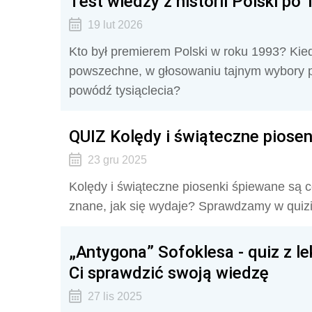
Test wiedzy z historii Polski po 
19 lut 2026
Kto był premierem Polski w roku 1993? Kied
powszechne, w głosowaniu tajnym wybory p
powódź tysiąclecia?
QUIZ Kolędy i świąteczne piosen
23 gru 2025
Kolędy i świąteczne piosenki śpiewane są c
znane, jak się wydaje? Sprawdzamy w quizie
„Antygona” Sofoklesa - quiz z le
Ci sprawdzić swoją wiedzę
27 lis 2025