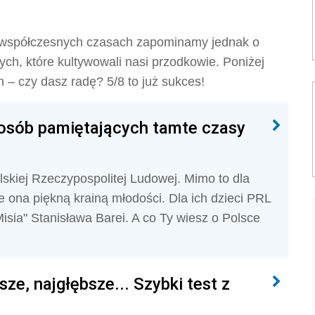
e współczesnych czasach zapominamy jednak o
ch, które kultywowali nasi przodkowie. Poniżej
 – czy dasz radę? 5/8 to już sukces!
 osób pamiętających tamte czasy
olskiej Rzeczypospolitej Ludowej. Mimo to dla
e ona piękną krainą młodości. Dla ich dzieci PRL
sia" Stanisława Barei. A co Ty wiesz o Polsce
ze, najgłębsze... Szybki test z