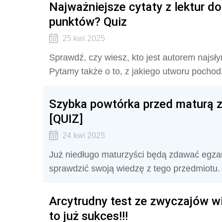
Najważniejsze cytaty z lektur d
punktów? Quiz
25 kwi 2025
Sprawdź, czy wiesz, kto jest autorem najsłyn
Pytamy także o to, z jakiego utworu pocho
Szybka powtórka przed maturą z
[QUIZ]
24 kwi 2025
Już niedługo maturzyści będą zdawać egza
sprawdzić swoją wiedzę z tego przedmiotu
Arcytrudny test ze zwyczajów w
to już sukces!!!