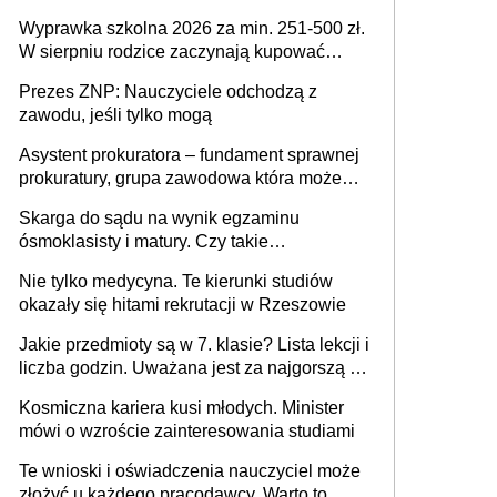
Wyprawka szkolna 2026 za min. 251-500 zł.
W sierpniu rodzice zaczynają kupować
wyprawki szkolne. Przy trójce dzieci to
Prezes ZNP: Nauczyciele odchodzą z
wydatek sięgający ponad 1 tys. zł
zawodu, jeśli tylko mogą
Asystent prokuratora – fundament sprawnej
prokuratury, grupa zawodowa która może
niedługo się znacznie zmniejszyć
Skarga do sądu na wynik egzaminu
ósmoklasisty i matury. Czy takie
postępowanie jest potrzebne?
Nie tylko medycyna. Te kierunki studiów
okazały się hitami rekrutacji w Rzeszowie
Jakie przedmioty są w 7. klasie? Lista lekcji i
liczba godzin. Uważana jest za najgorszą -
czy słusznie?
Kosmiczna kariera kusi młodych. Minister
mówi o wzroście zainteresowania studiami
Te wnioski i oświadczenia nauczyciel może
złożyć u każdego pracodawcy. Warto to