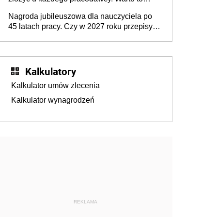
wiedzieć przed rozpoczęciem roku
Nagroda jubileuszowa dla nauczyciela po
szkolnego 2026/2027
45 latach pracy. Czy w 2027 roku przepisy
się zmienią?
Kalkulatory
Kalkulator umów zlecenia
Kalkulator wynagrodzeń
REKLAMA