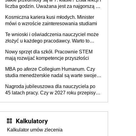
liczba godzin. Uważana jest za najgorszą -
czy słusznie?
Kosmiczna kariera kusi młodych. Minister
mówi o wzroście zainteresowania studiami
Te wnioski i oświadczenia nauczyciel może
złożyć u każdego pracodawcy. Warto to
wiedzieć przed rozpoczęciem roku
Nowy sprzęt dla szkół. Pracownie STEM
szkolnego 2026/2027
mają rozwijać kompetencje przyszłości
MBA po aferze Collegium Humanum. Czy
studia menedżerskie nadal są warte swojej
ceny? [Gość INFOR.PL]
Nagroda jubileuszowa dla nauczyciela po
45 latach pracy. Czy w 2027 roku przepisy
się zmienią?
Kalkulatory
Kalkulator umów zlecenia