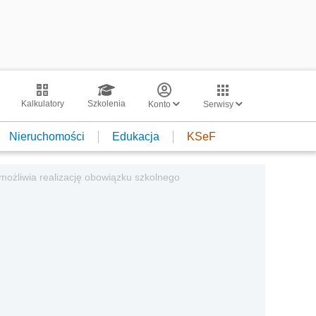
Kalkulatory
Szkolenia
Konto
Serwisy
Nieruchomości
Edukacja
KSeF
możliwia realizację obowiązku szkolnego