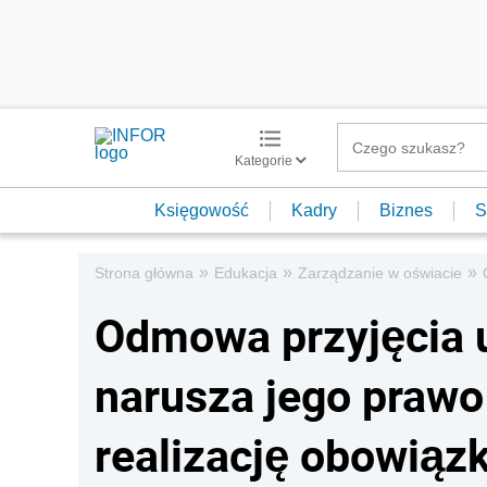
Kategorie
Księgowość
Kadry
Biznes
S
»
»
»
Strona główna
Edukacja
Zarządzanie w oświacie
Odmowa przyjęcia u
narusza jego prawo
realizację obowiąz