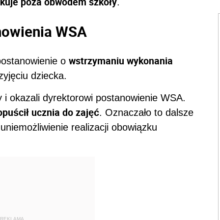
zkuje poza obwodem szkoły
.
nowienia WSA
wstrzymaniu wykonania
postanowienie o
zyjęciu dziecka.
y i okazali dyrektorowi postanowienie WSA.
opuścił ucznia do zajęć
. Oznaczało to dalsze
uniemożliwienie realizacji obowiązku
REKLAMA