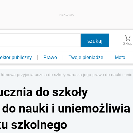
REKLAMA
Sklep
ektor publiczny
Prawo
Twoje pieniądze
Moto
Odmowa przyjęcia ucznia do szkoły narusza jego prawo do nauki i unie
cznia do szkoły
 do nauki i uniemożliwia
ku szkolnego