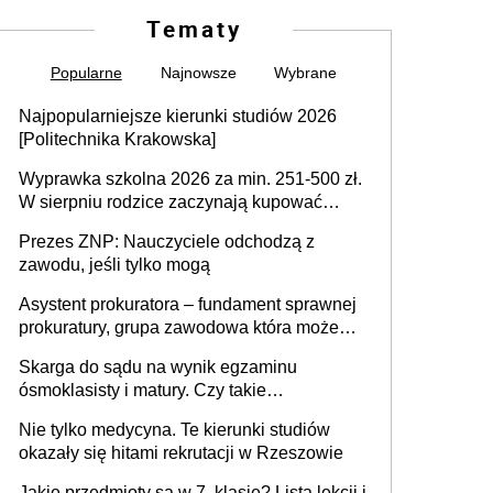
Tematy
Popularne
Najnowsze
Wybrane
Najpopularniejsze kierunki studiów 2026
[Politechnika Krakowska]
Wyprawka szkolna 2026 za min. 251-500 zł.
W sierpniu rodzice zaczynają kupować
wyprawki szkolne. Przy trójce dzieci to
Prezes ZNP: Nauczyciele odchodzą z
wydatek sięgający ponad 1 tys. zł
zawodu, jeśli tylko mogą
Asystent prokuratora – fundament sprawnej
prokuratury, grupa zawodowa która może
niedługo się znacznie zmniejszyć
Skarga do sądu na wynik egzaminu
ósmoklasisty i matury. Czy takie
postępowanie jest potrzebne?
Nie tylko medycyna. Te kierunki studiów
okazały się hitami rekrutacji w Rzeszowie
Jakie przedmioty są w 7. klasie? Lista lekcji i