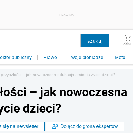
REKLAMA
Sklep
ektor publiczny
Prawo
Twoje pieniądze
Moto
 przyszłości – jak nowoczesna edukacja zmienia życie dzieci?
łości – jak nowoczesna
cie dzieci?
 się na newsletter
Dołącz do grona ekspertów