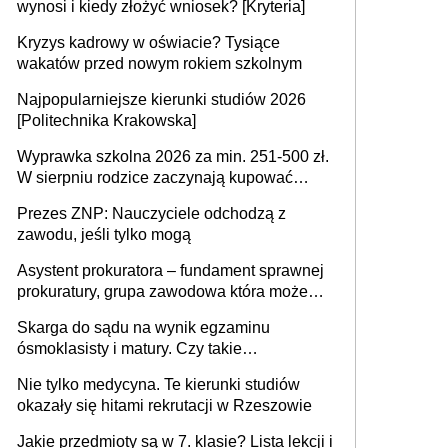
wynosi i kiedy złożyć wniosek? [Kryteria]
Kryzys kadrowy w oświacie? Tysiące
wakatów przed nowym rokiem szkolnym
Najpopularniejsze kierunki studiów 2026
[Politechnika Krakowska]
Wyprawka szkolna 2026 za min. 251-500 zł.
W sierpniu rodzice zaczynają kupować
wyprawki szkolne. Przy trójce dzieci to
Prezes ZNP: Nauczyciele odchodzą z
wydatek sięgający ponad 1 tys. zł
zawodu, jeśli tylko mogą
Asystent prokuratora – fundament sprawnej
prokuratury, grupa zawodowa która może
niedługo się znacznie zmniejszyć
Skarga do sądu na wynik egzaminu
ósmoklasisty i matury. Czy takie
postępowanie jest potrzebne?
Nie tylko medycyna. Te kierunki studiów
okazały się hitami rekrutacji w Rzeszowie
Jakie przedmioty są w 7. klasie? Lista lekcji i