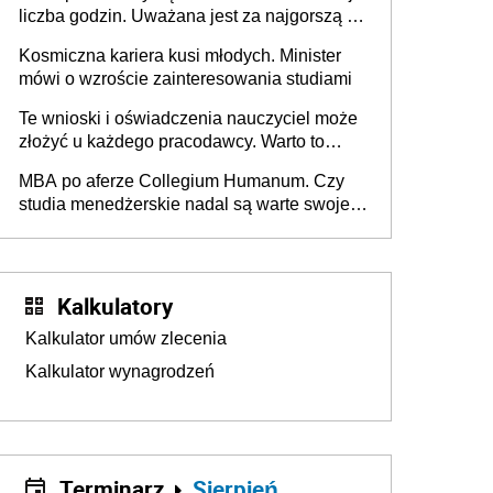
liczba godzin. Uważana jest za najgorszą -
czy słusznie?
Kosmiczna kariera kusi młodych. Minister
mówi o wzroście zainteresowania studiami
Te wnioski i oświadczenia nauczyciel może
złożyć u każdego pracodawcy. Warto to
wiedzieć przed rozpoczęciem roku
MBA po aferze Collegium Humanum. Czy
szkolnego 2026/2027
studia menedżerskie nadal są warte swojej
ceny? [Gość INFOR.PL]
Kalkulatory
Kalkulator umów zlecenia
Kalkulator wynagrodzeń
Terminarz
Sierpień