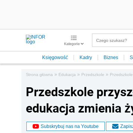
Kategorie
Księgowość
Kadry
Biznes
S
»
»
»
Strona główna
Edukacja
Przedszkole
Przedszkole
Przedszkole przysz
edukacja zmienia ży
Subskrybuj nas na Youtube
Zapisz