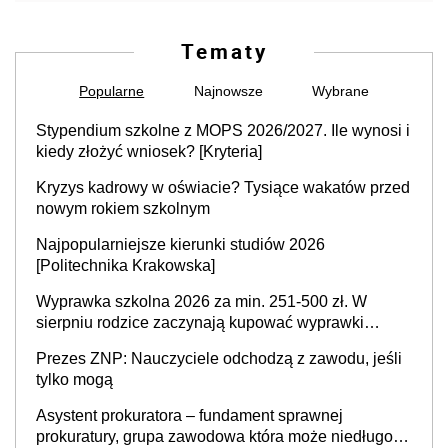
Tematy
Popularne
Najnowsze
Wybrane
Stypendium szkolne z MOPS 2026/2027. Ile wynosi i
kiedy złożyć wniosek? [Kryteria]
Kryzys kadrowy w oświacie? Tysiące wakatów przed
nowym rokiem szkolnym
Najpopularniejsze kierunki studiów 2026
[Politechnika Krakowska]
Wyprawka szkolna 2026 za min. 251-500 zł. W
sierpniu rodzice zaczynają kupować wyprawki
szkolne. Przy trójce dzieci to wydatek sięgający
Prezes ZNP: Nauczyciele odchodzą z zawodu, jeśli
ponad 1 tys. zł
tylko mogą
Asystent prokuratora – fundament sprawnej
prokuratury, grupa zawodowa która może niedługo