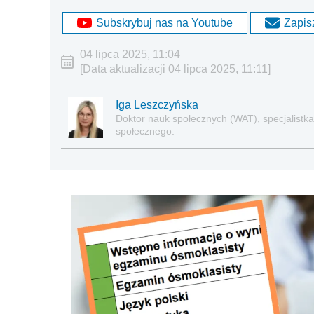
Subskrybuj nas na Youtube
Zapisz
04 lipca 2025, 11:04
[Data aktualizacji 04 lipca 2025, 11:11]
Iga Leszczyńska
Doktor nauk społecznych (WAT), specjalistka 
społecznego.