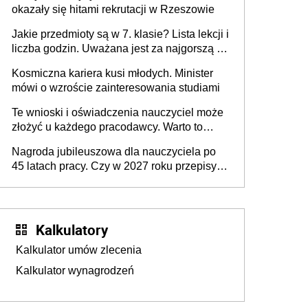
okazały się hitami rekrutacji w Rzeszowie
Jakie przedmioty są w 7. klasie? Lista lekcji i
liczba godzin. Uważana jest za najgorszą -
czy słusznie?
Kosmiczna kariera kusi młodych. Minister
mówi o wzroście zainteresowania studiami
Te wnioski i oświadczenia nauczyciel może
złożyć u każdego pracodawcy. Warto to
wiedzieć przed rozpoczęciem roku
Nagroda jubileuszowa dla nauczyciela po
szkolnego 2026/2027
45 latach pracy. Czy w 2027 roku przepisy
się zmienią?
Kalkulatory
Kalkulator umów zlecenia
Kalkulator wynagrodzeń