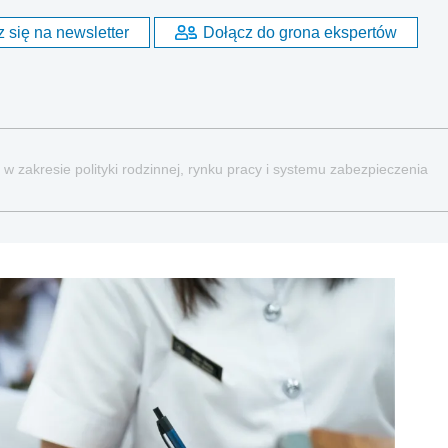
 się na newsletter
Dołącz do grona ekspertów
w zakresie polityki rodzinnej, rynku pracy i systemu zabezpieczenia