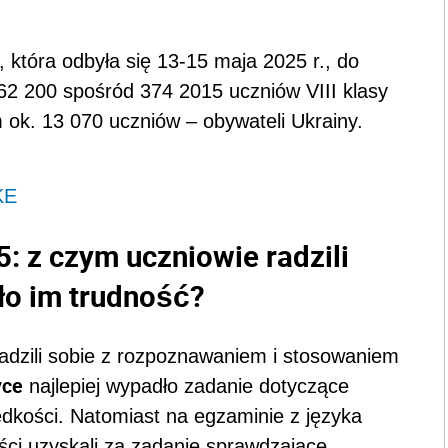
, która odbyła się 13-15 maja 2025 r., do
62 200 spośród 374 2015 uczniów VIII klasy
m ok. 13 070 uczniów – obywateli Ukrainy.
KE
: z czym uczniowie radzili
iło im trudność?
adzili sobie z rozpoznawaniem i stosowaniem
yce
najlepiej wypadło zadanie dotyczące
ędkości. Natomiast na egzaminie z języka
ści uzyskali za zadanie sprawdzające