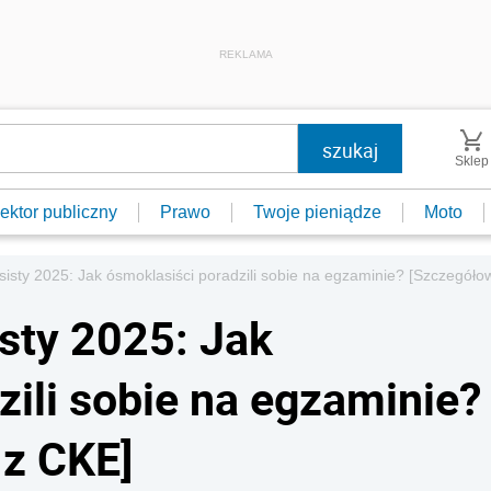
REKLAMA
Sklep
ektor publiczny
Prawo
Twoje pieniądze
Moto
isty 2025: Jak ósmoklasiści poradzili sobie na egzaminie? [Szczegół
sty 2025: Jak
zili sobie na egzaminie?
 z CKE]