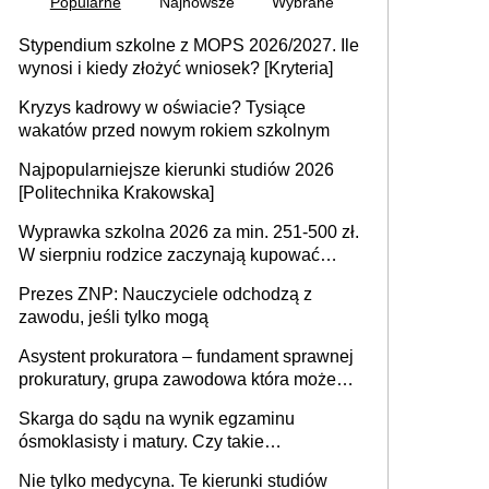
Popularne
Najnowsze
Wybrane
Stypendium szkolne z MOPS 2026/2027. Ile
wynosi i kiedy złożyć wniosek? [Kryteria]
Kryzys kadrowy w oświacie? Tysiące
wakatów przed nowym rokiem szkolnym
Najpopularniejsze kierunki studiów 2026
[Politechnika Krakowska]
Wyprawka szkolna 2026 za min. 251-500 zł.
W sierpniu rodzice zaczynają kupować
wyprawki szkolne. Przy trójce dzieci to
Prezes ZNP: Nauczyciele odchodzą z
wydatek sięgający ponad 1 tys. zł
zawodu, jeśli tylko mogą
Asystent prokuratora – fundament sprawnej
prokuratury, grupa zawodowa która może
niedługo się znacznie zmniejszyć
Skarga do sądu na wynik egzaminu
ósmoklasisty i matury. Czy takie
postępowanie jest potrzebne?
Nie tylko medycyna. Te kierunki studiów