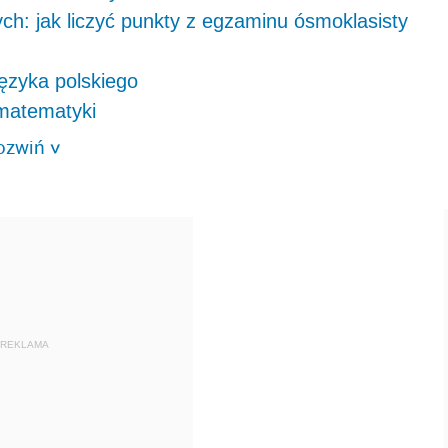
h: jak liczyć punkty z egzaminu ósmoklasisty
ęzyka polskiego
 matematyki
ozwiń
>
REKLAMA