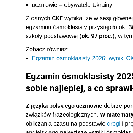
uczniowie – obywatele Ukrainy
CKE
Z danych
wynika, że w sesji głównej
egzaminu ósmoklasisty przystąpiło ok. 3
ok. 97 proc.
szkoły podstawowej (
), w ty
Zobacz również:
Egzamin ósmoklasisty 2026: wyniki C
Egzamin ósmoklasisty 2025
sobie najlepiej, a co spraw
Z języka polskiego uczniowie
dobrze por
W matemat
związków frazeologicznych.
obliczania czasu na podstawie
drogi
i pr
angielskiego najwyższe wyniki ósmoklasi