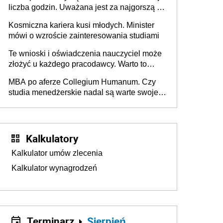
liczba godzin. Uważana jest za najgorszą -
czy słusznie?
Kosmiczna kariera kusi młodych. Minister
mówi o wzroście zainteresowania studiami
Te wnioski i oświadczenia nauczyciel może
złożyć u każdego pracodawcy. Warto to
wiedzieć przed rozpoczęciem roku
MBA po aferze Collegium Humanum. Czy
szkolnego 2026/2027
studia menedżerskie nadal są warte swojej
ceny? [Gość INFOR.PL]
Kalkulatory
Kalkulator umów zlecenia
Kalkulator wynagrodzeń
Terminarz
Sierpień