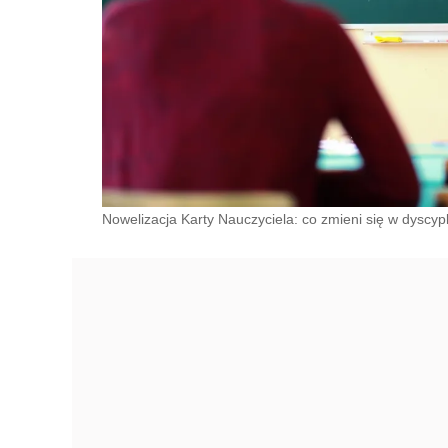
Nowelizacja Karty Nauczyciela: co zmieni się w dyscy