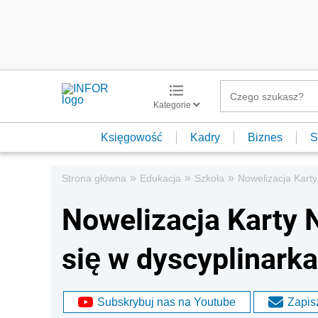
Kategorie
Księgowość
Kadry
Biznes
S
»
»
»
Strona główna
Edukacja
Szkoła
Nowelizacja Karty
Nowelizacja Karty 
się w dyscyplinark
Subskrybuj nas na Youtube
Zapisz