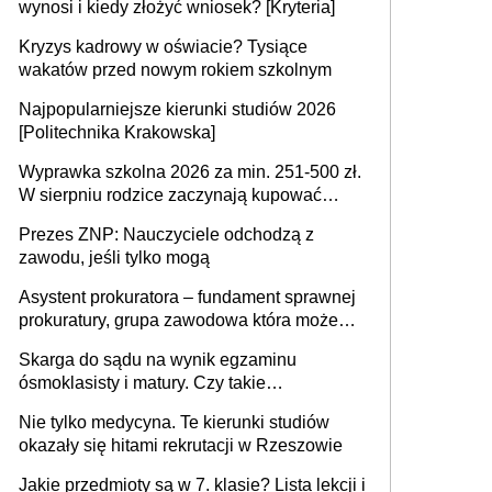
wynosi i kiedy złożyć wniosek? [Kryteria]
Kryzys kadrowy w oświacie? Tysiące
wakatów przed nowym rokiem szkolnym
Najpopularniejsze kierunki studiów 2026
[Politechnika Krakowska]
Wyprawka szkolna 2026 za min. 251-500 zł.
W sierpniu rodzice zaczynają kupować
wyprawki szkolne. Przy trójce dzieci to
Prezes ZNP: Nauczyciele odchodzą z
wydatek sięgający ponad 1 tys. zł
zawodu, jeśli tylko mogą
Asystent prokuratora – fundament sprawnej
prokuratury, grupa zawodowa która może
niedługo się znacznie zmniejszyć
Skarga do sądu na wynik egzaminu
ósmoklasisty i matury. Czy takie
postępowanie jest potrzebne?
Nie tylko medycyna. Te kierunki studiów
okazały się hitami rekrutacji w Rzeszowie
Jakie przedmioty są w 7. klasie? Lista lekcji i