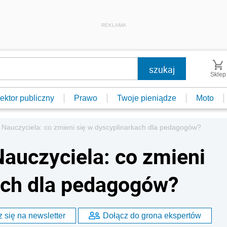
REKLAMA
Sklep
ektor publiczny
Prawo
Twoje pieniądze
Moto
 Nauczyciela: co zmieni się w dyscyplinarkach dla pedagogów?
Nauczyciela: co zmieni
ach dla pedagogów?
 się na newsletter
Dołącz do grona ekspertów