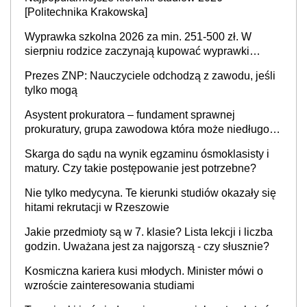
[Politechnika Krakowska]
Wyprawka szkolna 2026 za min. 251-500 zł. W
sierpniu rodzice zaczynają kupować wyprawki
szkolne. Przy trójce dzieci to wydatek sięgający
Prezes ZNP: Nauczyciele odchodzą z zawodu, jeśli
ponad 1 tys. zł
tylko mogą
Asystent prokuratora – fundament sprawnej
prokuratury, grupa zawodowa która może niedługo
się znacznie zmniejszyć
Skarga do sądu na wynik egzaminu ósmoklasisty i
matury. Czy takie postępowanie jest potrzebne?
Nie tylko medycyna. Te kierunki studiów okazały się
hitami rekrutacji w Rzeszowie
Jakie przedmioty są w 7. klasie? Lista lekcji i liczba
godzin. Uważana jest za najgorszą - czy słusznie?
Kosmiczna kariera kusi młodych. Minister mówi o
wzroście zainteresowania studiami