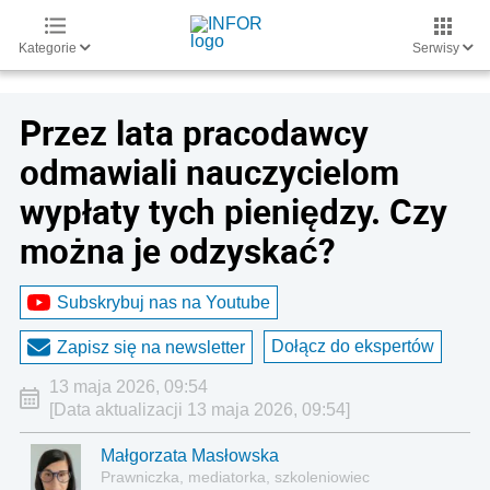
Kategorie
Serwisy
Przez lata pracodawcy
odmawiali nauczycielom
wypłaty tych pieniędzy. Czy
można je odzyskać?
Subskrybuj nas na Youtube
Dołącz do ekspertów
Zapisz się na newsletter
13 maja 2026, 09:54
[Data aktualizacji 13 maja 2026, 09:54]
Małgorzata Masłowska
Prawniczka, mediatorka, szkoleniowiec