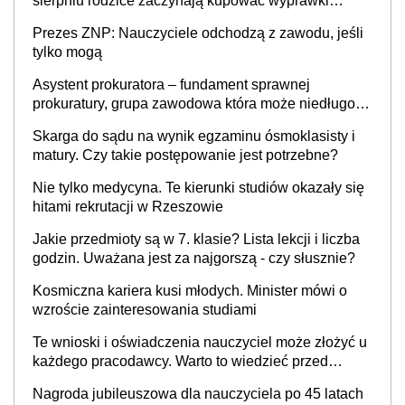
sierpniu rodzice zaczynają kupować wyprawki
szkolne. Przy trójce dzieci to wydatek sięgający
Prezes ZNP: Nauczyciele odchodzą z zawodu, jeśli
ponad 1 tys. zł
tylko mogą
Asystent prokuratora – fundament sprawnej
prokuratury, grupa zawodowa która może niedługo
się znacznie zmniejszyć
Skarga do sądu na wynik egzaminu ósmoklasisty i
matury. Czy takie postępowanie jest potrzebne?
Nie tylko medycyna. Te kierunki studiów okazały się
hitami rekrutacji w Rzeszowie
Jakie przedmioty są w 7. klasie? Lista lekcji i liczba
godzin. Uważana jest za najgorszą - czy słusznie?
Kosmiczna kariera kusi młodych. Minister mówi o
wzroście zainteresowania studiami
Te wnioski i oświadczenia nauczyciel może złożyć u
każdego pracodawcy. Warto to wiedzieć przed
rozpoczęciem roku szkolnego 2026/2027
Nagroda jubileuszowa dla nauczyciela po 45 latach