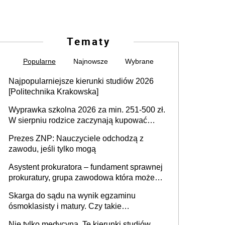
Tematy
Popularne
Najnowsze
Wybrane
Najpopularniejsze kierunki studiów 2026
[Politechnika Krakowska]
Wyprawka szkolna 2026 za min. 251-500 zł.
W sierpniu rodzice zaczynają kupować
wyprawki szkolne. Przy trójce dzieci to
Prezes ZNP: Nauczyciele odchodzą z
wydatek sięgający ponad 1 tys. zł
zawodu, jeśli tylko mogą
Asystent prokuratora – fundament sprawnej
prokuratury, grupa zawodowa która może
niedługo się znacznie zmniejszyć
Skarga do sądu na wynik egzaminu
ósmoklasisty i matury. Czy takie
postępowanie jest potrzebne?
Nie tylko medycyna. Te kierunki studiów