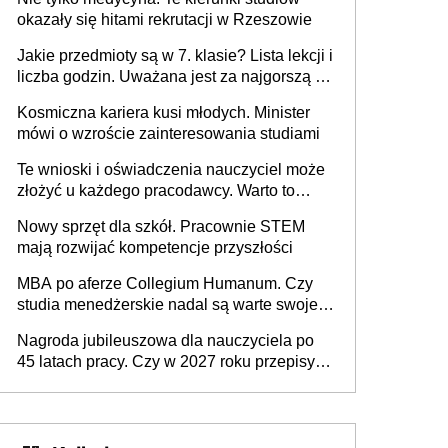
okazały się hitami rekrutacji w Rzeszowie
Jakie przedmioty są w 7. klasie? Lista lekcji i
liczba godzin. Uważana jest za najgorszą -
czy słusznie?
Kosmiczna kariera kusi młodych. Minister
mówi o wzroście zainteresowania studiami
Te wnioski i oświadczenia nauczyciel może
złożyć u każdego pracodawcy. Warto to
wiedzieć przed rozpoczęciem roku
Nowy sprzęt dla szkół. Pracownie STEM
szkolnego 2026/2027
mają rozwijać kompetencje przyszłości
MBA po aferze Collegium Humanum. Czy
studia menedżerskie nadal są warte swojej
ceny? [Gość INFOR.PL]
Nagroda jubileuszowa dla nauczyciela po
45 latach pracy. Czy w 2027 roku przepisy
się zmienią?