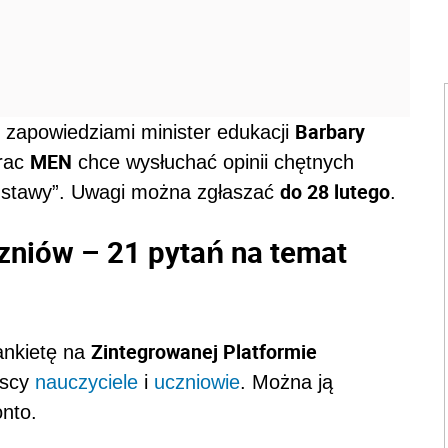
Barbary
z zapowiedziami minister edukacji
MEN
prac
chce wysłuchać opinii chętnych
do 28 lutego
u ustawy”. Uwagi można zgłaszać
.
czniów – 21 pytań na temat
Zintegrowanej Platformie
ankietę na
yscy
nauczyciele
i
uczniowie
. Można ją
nto.