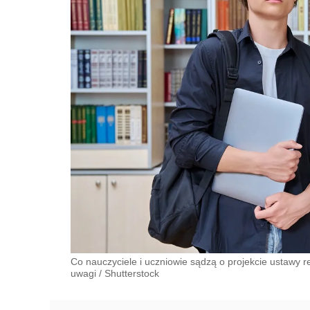
Co nauczyciele i uczniowie sądzą o projekcie ustawy r
uwagi
/
Shutterstock