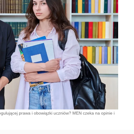
egulującej prawa i obowiązki uczniów? MEN czeka na opinie i