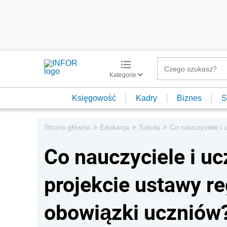
Kategorie
Księgowość
Kadry
Biznes
S
»
»
»
Strona główna
Edukacja
Szkoła
Co nauczyciele i 
Co nauczyciele i u
projekcie ustawy re
obowiązki uczniów?