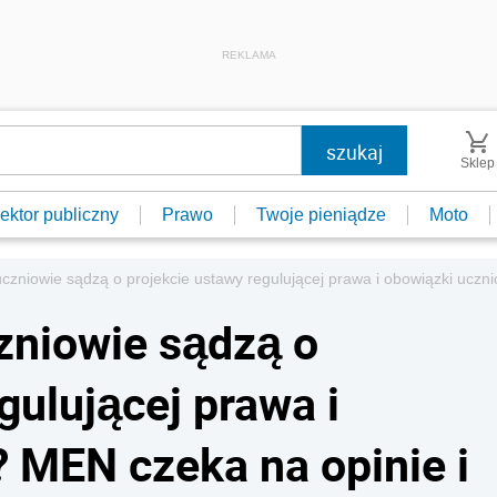
REKLAMA
Sklep
ektor publiczny
Prawo
Twoje pieniądze
Moto
uczniowie sądzą o projekcie ustawy regulującej prawa i obowiązki ucz
czniowie sądzą o
gulującej prawa i
 MEN czeka na opinie i