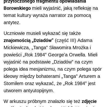
przytoczonego fragmentu opowiadania
Borowskiego
mieli wyjaśnić, jaką refleksję na
temat kultury wyraża narrator za pomocą
antytez.
Uczniowie musieli wykazać się także
znajomością „Dziadów”
(część III) Adama
Mickiewicza, „Tanga” Sławomira Mrożka i
powieści „Rok 1984” George'a Orwella. Mieli
wyjaśnić na podstawie „Dziadów” na czym
polega idea mesjanizmu, na czym polega spór
ideowy między bohaterami „Tanga” Arturem a
Stomilem oraz wykazać, że „Rok 1984” jest
utworem antyutopijnym.
zdjęcie
W arkuszu próbnym znalazło się też