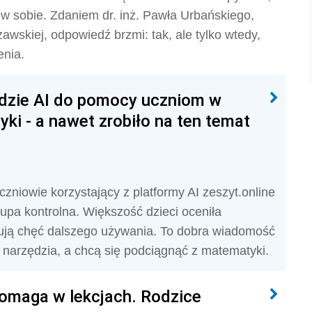
w sobie. Zdaniem dr. inż. Pawła Urbańskiego,
awskiej, odpowiedź brzmi: tak, ale tylko wtedy,
enia.
ędzie AI do pomocy uczniom w
i - a nawet zrobiło na ten temat
niowie korzystający z platformy AI zeszyt.online
rupa kontrolna. Większość dzieci oceniła
rują chęć dalszego używania. To dobra wiadomość
go narzędzia, a chcą się podciągnąć z matematyki.
 pomaga w lekcjach. Rodzice