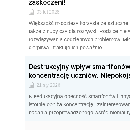
zaskoczeni!
03 lut 2026
Większość młodzieży korzysta ze sztucznej i
także z nudy czy dla rozrywki. Rodzice nie 
rozwiązywania codziennych problemów. Młodz
cierpliwa i traktuje ich poważnie.
Destrukcyjny wpływ smartfonów
koncentrację uczniów. Niepokoj
21 sty 2026
Nieedukacyjna obecność smartfonów i inny
istotnie obniża koncentrację i zainteresow
badania przeprowadzonego wśród niemal tysi