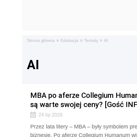
»
»
»
Strona główna
Edukacja
Tematy
AI
AI
MBA po aferze Collegium Human
są warte swojej ceny? [Gość IN
24 lip 2026
Przez lata litery – MBA – były symbolem pr
biznesie. Po aferze Collegium Humanum wi