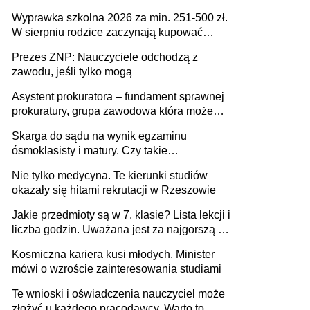
Wyprawka szkolna 2026 za min. 251-500 zł.
W sierpniu rodzice zaczynają kupować
wyprawki szkolne. Przy trójce dzieci to
Prezes ZNP: Nauczyciele odchodzą z
wydatek sięgający ponad 1 tys. zł
zawodu, jeśli tylko mogą
Asystent prokuratora – fundament sprawnej
prokuratury, grupa zawodowa która może
niedługo się znacznie zmniejszyć
Skarga do sądu na wynik egzaminu
ósmoklasisty i matury. Czy takie
postępowanie jest potrzebne?
Nie tylko medycyna. Te kierunki studiów
okazały się hitami rekrutacji w Rzeszowie
Jakie przedmioty są w 7. klasie? Lista lekcji i
liczba godzin. Uważana jest za najgorszą -
czy słusznie?
Kosmiczna kariera kusi młodych. Minister
mówi o wzroście zainteresowania studiami
Te wnioski i oświadczenia nauczyciel może
złożyć u każdego pracodawcy. Warto to