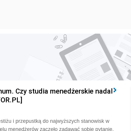
um. Czy studia menedżerskie nadal
FOR.PL]
estiżu i przepustką do najwyższych stanowisk w
elu menedżerów zaczęło zadawać sobie pytanie,