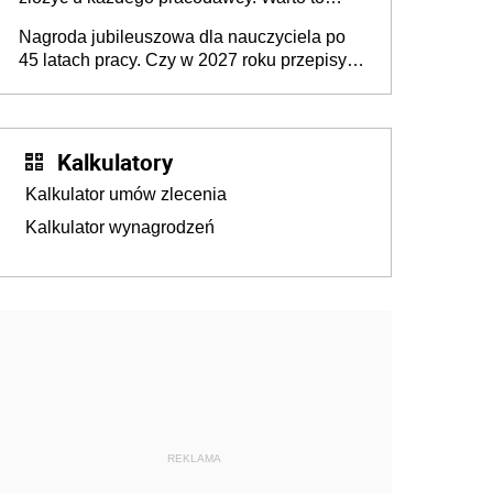
wiedzieć przed rozpoczęciem roku
Nagroda jubileuszowa dla nauczyciela po
szkolnego 2026/2027
45 latach pracy. Czy w 2027 roku przepisy
się zmienią?
Kalkulatory
Kalkulator umów zlecenia
Kalkulator wynagrodzeń
REKLAMA