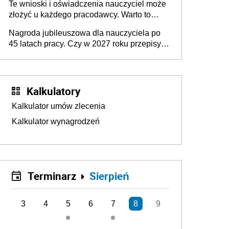
Te wnioski i oświadczenia nauczyciel może
złożyć u każdego pracodawcy. Warto to
wiedzieć przed rozpoczęciem roku
Nagroda jubileuszowa dla nauczyciela po
szkolnego 2026/2027
45 latach pracy. Czy w 2027 roku przepisy
się zmienią?
Kalkulatory
Kalkulator umów zlecenia
Kalkulator wynagrodzeń
Terminarz
Sierpień
3
4
5
6
7
8
9