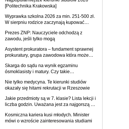
[Politechnika Krakowska]
Wyprawka szkolna 2026 za min. 251-500 zł.
W sierpniu rodzice zaczynają kupować
wyprawki szkolne. Przy trójce dzieci to
Prezes ZNP: Nauczyciele odchodzą z
wydatek sięgający ponad 1 tys. zł
zawodu, jeśli tylko mogą
Asystent prokuratora – fundament sprawnej
prokuratury, grupa zawodowa która może
niedługo się znacznie zmniejszyć
Skarga do sądu na wynik egzaminu
ósmoklasisty i matury. Czy takie
postępowanie jest potrzebne?
Nie tylko medycyna. Te kierunki studiów
okazały się hitami rekrutacji w Rzeszowie
Jakie przedmioty są w 7. klasie? Lista lekcji i
liczba godzin. Uważana jest za najgorszą -
czy słusznie?
Kosmiczna kariera kusi młodych. Minister
mówi o wzroście zainteresowania studiami