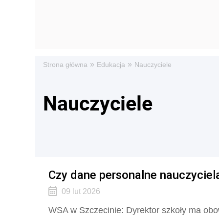
»
»
Strona główna
Edukacja
Nauczyciele
Nauczyciele
Czy dane personalne nauczyciela
09 lut 2026
WSA w Szczecinie: Dyrektor szkoły ma obo