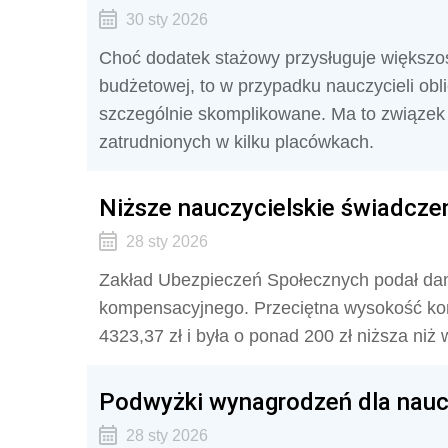
30 sty 2026
Choć dodatek stażowy przysługuje większo
budżetowej, to w przypadku nauczycieli obl
szczególnie skomplikowane. Ma to związek m.
zatrudnionych w kilku placówkach.
Niższe nauczycielskie świadcze
28 sty 2026
Zakład Ubezpieczeń Społecznych podał dan
kompensacyjnego. Przeciętna wysokość kom
4323,37 zł i była o ponad 200 zł niższa niż 
Podwyżki wynagrodzeń dla naucz
28 sty 2026