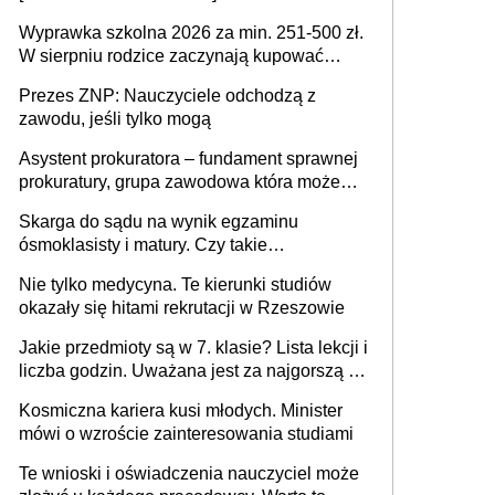
Wyprawka szkolna 2026 za min. 251-500 zł.
W sierpniu rodzice zaczynają kupować
wyprawki szkolne. Przy trójce dzieci to
Prezes ZNP: Nauczyciele odchodzą z
wydatek sięgający ponad 1 tys. zł
zawodu, jeśli tylko mogą
Asystent prokuratora – fundament sprawnej
prokuratury, grupa zawodowa która może
niedługo się znacznie zmniejszyć
Skarga do sądu na wynik egzaminu
ósmoklasisty i matury. Czy takie
postępowanie jest potrzebne?
Nie tylko medycyna. Te kierunki studiów
okazały się hitami rekrutacji w Rzeszowie
Jakie przedmioty są w 7. klasie? Lista lekcji i
liczba godzin. Uważana jest za najgorszą -
czy słusznie?
Kosmiczna kariera kusi młodych. Minister
mówi o wzroście zainteresowania studiami
Te wnioski i oświadczenia nauczyciel może