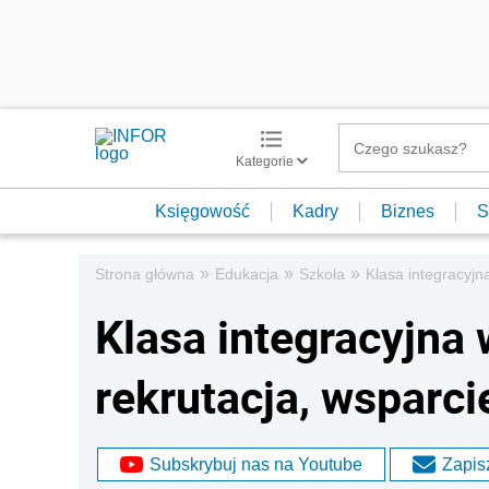
Kategorie
Księgowość
Kadry
Biznes
S
»
»
»
Strona główna
Edukacja
Szkoła
Klasa integracyjn
Klasa integracyjna 
rekrutacja, wsparci
Subskrybuj nas na Youtube
Zapisz