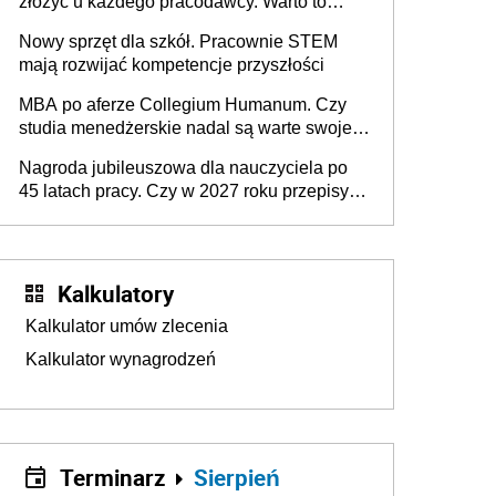
złożyć u każdego pracodawcy. Warto to
wiedzieć przed rozpoczęciem roku
Nowy sprzęt dla szkół. Pracownie STEM
szkolnego 2026/2027
mają rozwijać kompetencje przyszłości
MBA po aferze Collegium Humanum. Czy
studia menedżerskie nadal są warte swojej
ceny? [Gość INFOR.PL]
Nagroda jubileuszowa dla nauczyciela po
45 latach pracy. Czy w 2027 roku przepisy
się zmienią?
Kalkulatory
Kalkulator umów zlecenia
Kalkulator wynagrodzeń
Terminarz
Sierpień