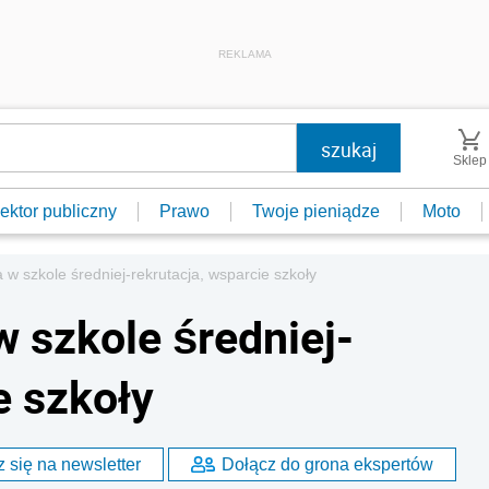
REKLAMA
Sklep
ektor publiczny
Prawo
Twoje pieniądze
Moto
a w szkole średniej-rekrutacja, wsparcie szkoły
w szkole średniej-
e szkoły
 się na newsletter
Dołącz do grona ekspertów