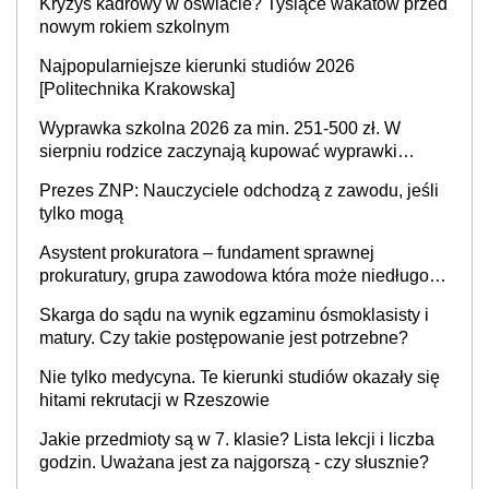
Kryzys kadrowy w oświacie? Tysiące wakatów przed
nowym rokiem szkolnym
Najpopularniejsze kierunki studiów 2026
[Politechnika Krakowska]
Wyprawka szkolna 2026 za min. 251-500 zł. W
sierpniu rodzice zaczynają kupować wyprawki
szkolne. Przy trójce dzieci to wydatek sięgający
Prezes ZNP: Nauczyciele odchodzą z zawodu, jeśli
ponad 1 tys. zł
tylko mogą
Asystent prokuratora – fundament sprawnej
prokuratury, grupa zawodowa która może niedługo
się znacznie zmniejszyć
Skarga do sądu na wynik egzaminu ósmoklasisty i
matury. Czy takie postępowanie jest potrzebne?
Nie tylko medycyna. Te kierunki studiów okazały się
hitami rekrutacji w Rzeszowie
Jakie przedmioty są w 7. klasie? Lista lekcji i liczba
godzin. Uważana jest za najgorszą - czy słusznie?