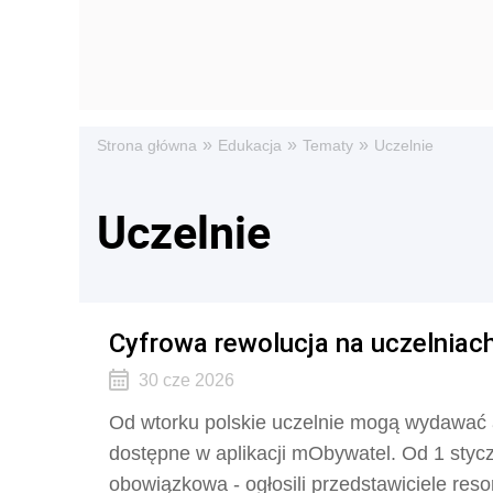
»
»
»
Strona główna
Edukacja
Tematy
Uczelnie
Uczelnie
Cyfrowa rewolucja na uczelniac
30 cze 2026
Od wtorku polskie uczelnie mogą wydawać
dostępne w aplikacji mObywatel. Od 1 styc
obowiązkowa - ogłosili przedstawiciele resor